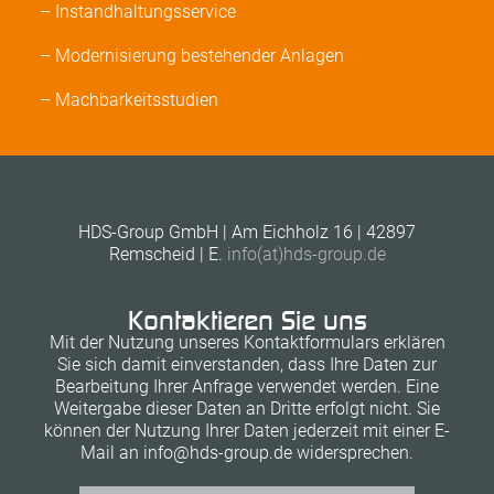
– Instandhaltungsservice
– Modernisierung bestehender Anlagen
– Machbarkeitsstudien
HDS-Group GmbH | Am Eichholz 16 | 42897
Remscheid | E.
info(at)hds-group.de
Kontaktieren Sie uns
Mit der Nutzung unseres Kontaktformulars erklären
Sie sich damit einverstanden, dass Ihre Daten zur
Bearbeitung Ihrer Anfrage verwendet werden. Eine
Weitergabe dieser Daten an Dritte erfolgt nicht. Sie
können der Nutzung Ihrer Daten jederzeit mit einer E-
Mail an info@hds-group.de widersprechen.