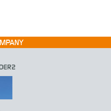
OMPANY
DER2