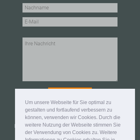
Um unsere Webseite für Sie optimal zu
gestalten und fortlaufend verbessern zu
können, verwenden wir Cookies. Durch die
*Ich habe den vorstehenden Hinweis und die
weitere Nutzung der Webseite stimmen Sie
Datenschutzhinweise zur Kenntnis genommen und
bin mit ihrer Geltung einverstanden.
der Verwendung von Cookies zu. Weitere
>> zu den Datenschutzhinweisen
Informationen zu Cookies erhalten Sie in